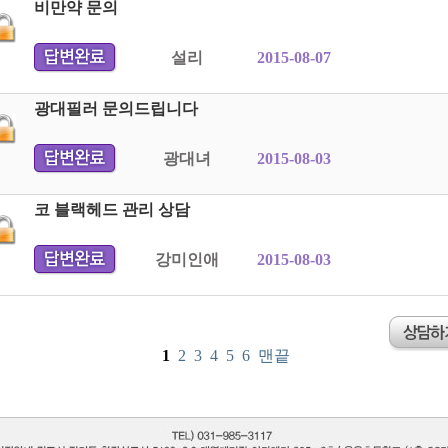
비만약 문의
설리
2015-08-07
광대필러 문의드립니다
광대녀
2015-08-03
코 블랙헤드 관리 상담
강미인애
2015-08-03
1
2
3
4
5
6
맨끝