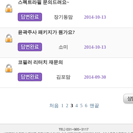
스펙트라필 문의드려요~
장기동맘
2014-10-13
윤곽주사 패키지가 뭔가요?
소미
2014-10-13
코필러 리터치 재문의
김포맘
2014-09-30
처음
1
2
3
4
5
6
맨끝