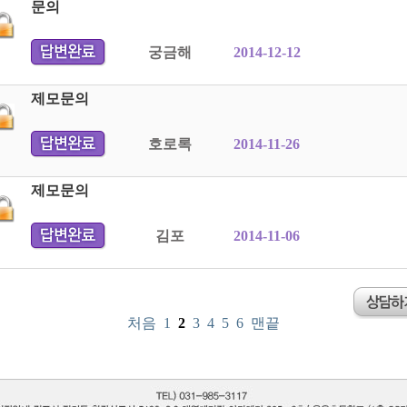
문의
궁금해
2014-12-12
제모문의
호로록
2014-11-26
제모문의
김포
2014-11-06
처음
1
2
3
4
5
6
맨끝